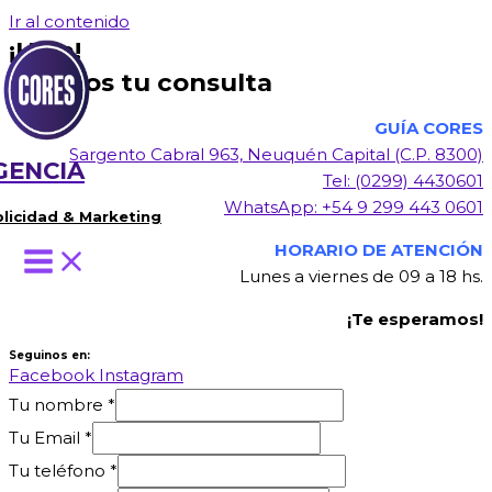
Ir al contenido
¡Hola!
Dejanos tu consulta
GUÍA CORES
Sargento Cabral 963, Neuquén Capital (C.P. 8300)
GENCIA
Tel: (0299) 4430601
WhatsApp: +54 9 299 443 0601
licidad & Marketing
HORARIO DE ATENCIÓN
Lunes a viernes de 09 a 18 hs.
¡Te esperamos!
Seguinos en:
Facebook
Instagram
Tu nombre
*
Tu Email
*
Tu teléfono
*