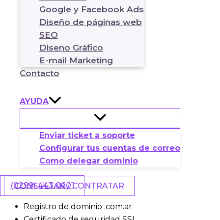
UN PLAN PUBLICITARIO
Google y Facebook Ads
Diseño de páginas web
Destacado
SEO
Diseño Gráfico
E-mail Marketing
Full
Contacto
AYUDA
Enviar ticket a soporte
Configurar tus cuentas de correo
Como delegar dominio
(0299) 443 0601
CONSULTAR / CONTRATAR
Registro de dominio .com.ar
Certificado de seguridad SSL