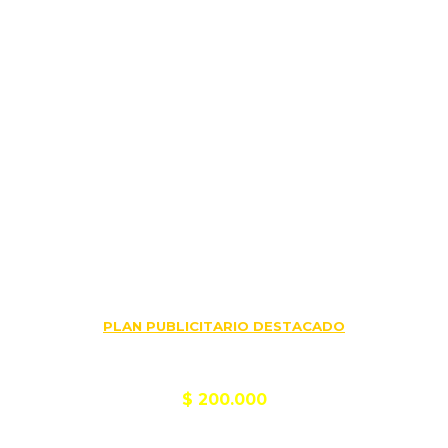
Contratando
PLAN PUBLICITARIO DESTACADO
Tu página la pagás
$ 200.000
(por año)