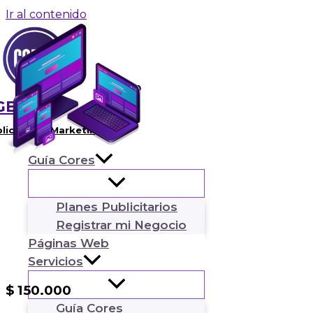
Ir al contenido
GENCIA
licidad & Marketing
Guía Cores
Planes Publicitarios
Registrar mi Negocio
Web Institucional
Páginas Web
$ 400.000
Servicios
precio anual
PRECIO DE RENOVACIÓN AL 50%
$ 150.000
SI CONTRATAS
Guía Cores