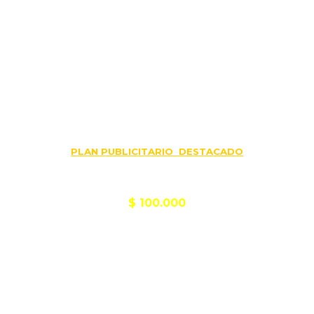
Contratando
PLAN PUBLICITARIO DESTACADO
Tu página la pagás
$ 100.000
(por año)