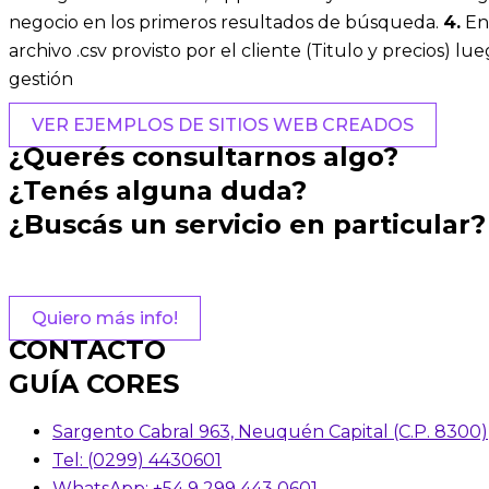
negocio en los primeros resultados de búsqueda.
4.
En 
archivo .csv provisto por el cliente (Titulo y precios) 
gestión
VER EJEMPLOS DE SITIOS WEB CREADOS
¿Querés consultarnos algo?
¿Tenés alguna duda?
¿Buscás un servicio en particular?
Quiero más info!
CONTACTO
GUÍA CORES
Sargento Cabral 963, Neuquén Capital (C.P. 8300)
Tel: (0299) 4430601
WhatsApp: +54 9 299 443 0601